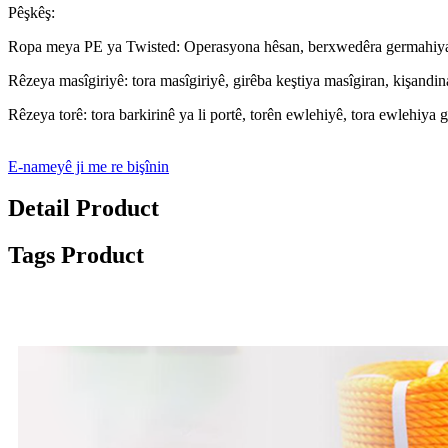
Pêşkêş:
Ropa meya PE ya Twisted: Operasyona hêsan, berxwedêra germahiya bil
Rêzeya masîgiriyê: tora masîgiriyê, girêba keştiya masîgiran, kişandi
Rêzeya torê: tora barkirinê ya li portê, torên ewlehiyê, tora ewlehiya 
E-nameyê ji me re bişînin
Detail Product
Tags Product
Parametreyên Hilbera PE