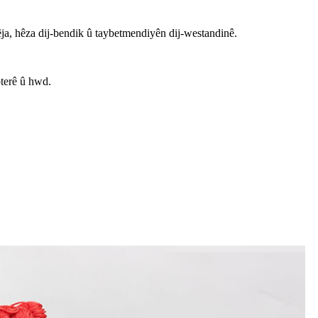
ja, hêza dij-bendik û taybetmendiyên dij-westandinê.
pterê û hwd.