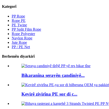
Kategorî
PP Rope
Rope PE
PE Twine
PP Split Film Rope
Rope Polyester
Naylon Rope
Jute Rope
PP / PE Net
Berhemên diyarkirî
Bikaranîna serayên çandiniyê...
Kevirê zivirîna PE sor di c...