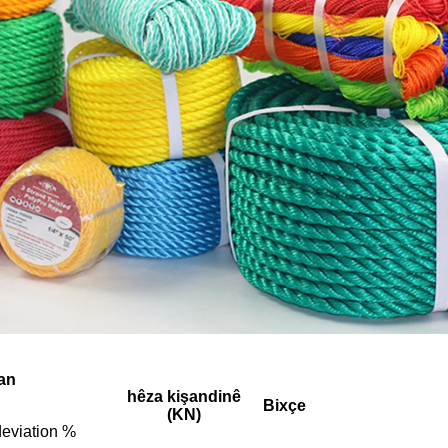
an
hêza kişandinê
Bixçe
(KN)
deviation %