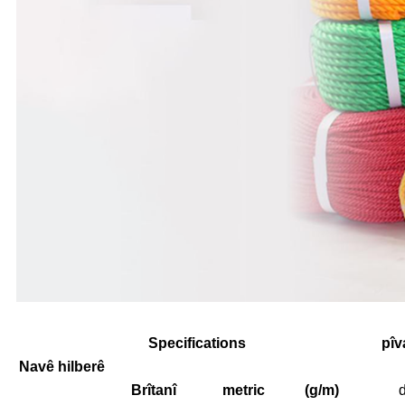
Specifications
pîv
Navê hilberê
Brîtanî
metric
(g/m)