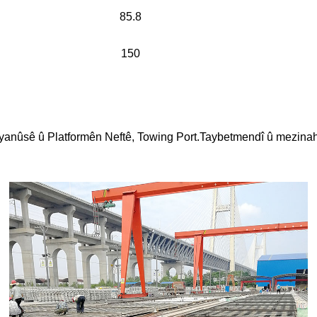
85.8
150
yanûsê û Platformên Neftê, Towing Port.Taybetmendî û mezinah