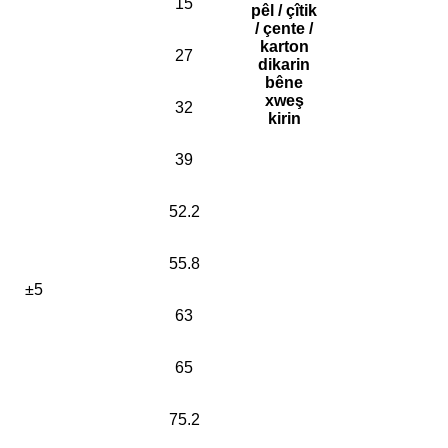
15
pêl / çîtik
/ çente /
karton
27
dikarin
bêne
xweş
32
kirin
39
52.2
55.8
±5
63
65
75.2