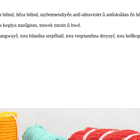
ind, hêza bilind, taybetmendiyên antî-ultraviolet û antîoksîdan ên hê
na keştiya masîgiran, trawek mezin û hwd.
gangwayê, tora hilanîna serpêhatî, tora veqetandina deryayî, tora helîko