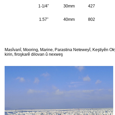
1-1/4"
30mm
427
1.57"
40mm
802
Serlêdana Hilberê
Masîvanî, Mooring, Marine, Parastina Neteweyî, Keştiyên Ok
kirin, firoşkarê dilovan û nexweş