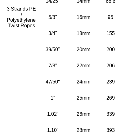
14/25"
14mm
68.6
3 Strands PE
/
5/8"
16mm
95
Polyethylene
Twist Ropes
3/4"
18mm
155
39/50"
20mm
200
7/8"
22mm
206
47/50"
24mm
239
1"
25mm
269
1.02"
26mm
339
1.10"
28mm
393