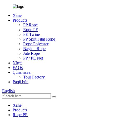
Xane
Products
PP Rope
Rope PE
PE Twine
PP Split Film Rope
Rope Polyester
Naylon Rope
Jute Rope
PP / PE Net
Nûçe
FAQs
Çûna nava
Tour Factory
Paqij bûn
English
Xane
Products
Rope PE