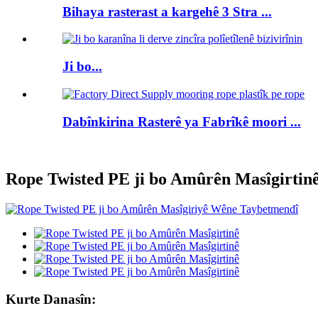
Bihaya rasterast a kargehê 3 Stra ...
Ji bo...
Dabînkirina Rasterê ya Fabrîkê moori ...
Rope Twisted PE ji bo Amûrên Masîgirtin
Kurte Danasîn: