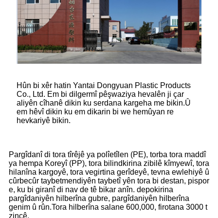
Hûn bi xêr hatin Yantai Dongyuan Plastic Products
Co., Ltd. Em bi dilgermî pêşwaziya hevalên ji çar
aliyên cîhanê dikin ku serdana kargeha me bikin.Û
em hêvî dikin ku em dikarin bi we hemûyan re
hevkariyê bikin.
Pargîdanî di tora tîrêjê ya polîetîlen (PE), torba tora maddî
ya hempa Koreyî (PP), tora bilindkirina zibilê kîmyewî, tora
hilanîna kargoyê, tora vegirtina gerîdeyê, tevna ewlehiyê û
cûrbecûr taybetmendiyên taybetî yên tora bi destan, pispor
e, ku bi giranî di nav de tê bikar anîn. depokirina
pargîdaniyên hilberîna gubre, pargîdaniyên hilberîna
genim û rûn.Tora hilberîna salane 600,000, firotana 3000 t
zincê.