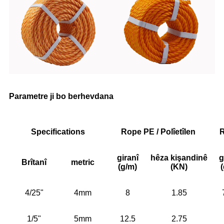
Parametre ji bo berhevdana
Specifications
Rope PE / Polîetîlen
R
giranî
hêza kişandinê
g
Brîtanî
metric
(g/m)
(KN)
4/25"
4mm
8
1.85
1/5"
5mm
12.5
2.75