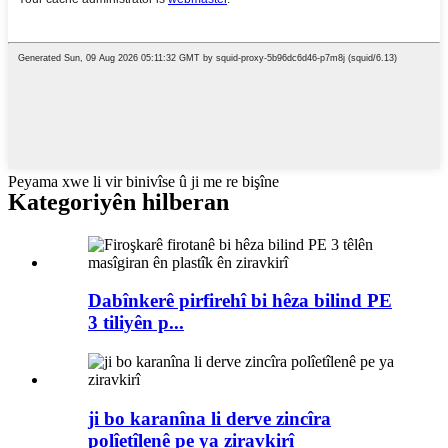
Peyama xwe li vir binivîse û ji me re bişîne
Kategoriyên hilberan
Dabînkerê pirfirehî bi hêza bilind PE
3 tiliyên p...
ji bo karanîna li derve zincîra
polîetîlenê pe ya ziravkirî