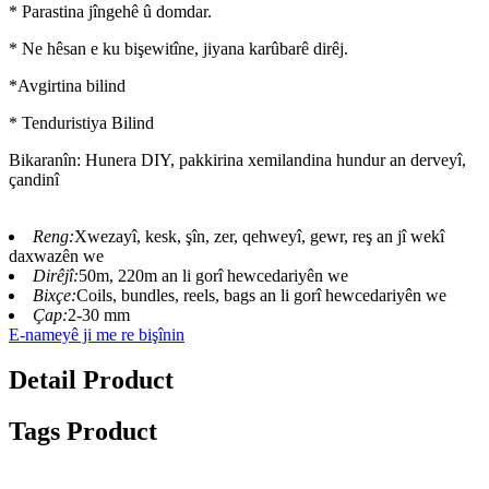
* Parastina jîngehê û domdar.
* Ne hêsan e ku bişewitîne, jiyana karûbarê dirêj.
*Avgirtina bilind
* Tenduristiya Bilind
Bikaranîn: Hunera DIY, pakkirina xemilandina hundur an derveyî,
çandinî
Reng:
Xwezayî, kesk, şîn, zer, qehweyî, gewr, reş an jî wekî
daxwazên we
Dirêjî:
50m, 220m an li gorî hewcedariyên we
Bixçe:
Coils, bundles, reels, bags an li gorî hewcedariyên we
Çap:
2-30 mm
E-nameyê ji me re bişînin
Detail Product
Tags Product