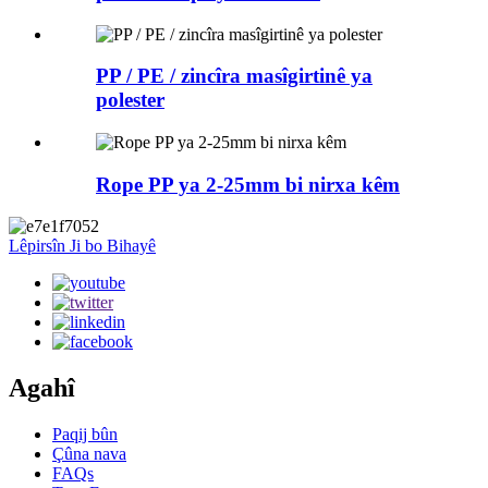
PP / PE / zincîra masîgirtinê ya
polester
Rope PP ya 2-25mm bi nirxa kêm
Lêpirsîn Ji bo Bihayê
Agahî
Paqij bûn
Çûna nava
FAQs