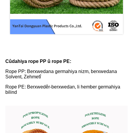
PP & PE Compare
Cûdahiya rope PP û rope PE:
Rope PP: Berxwedana germahiya nizm, berxwedana
Solvent, Zehmetî
Rope PE: Berxwedêr-berxwedan, li hember germahiya
bilind