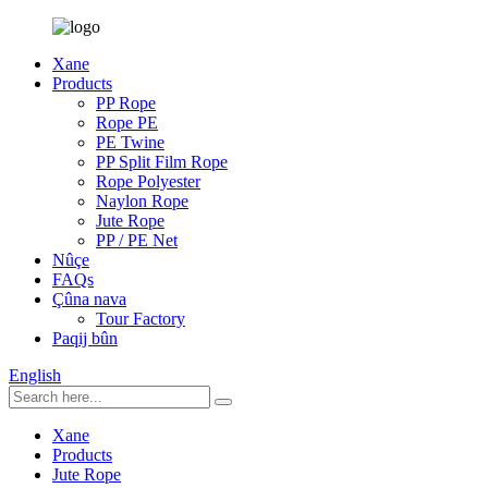
Xane
Products
PP Rope
Rope PE
PE Twine
PP Split Film Rope
Rope Polyester
Naylon Rope
Jute Rope
PP / PE Net
Nûçe
FAQs
Çûna nava
Tour Factory
Paqij bûn
English
Xane
Products
Jute Rope