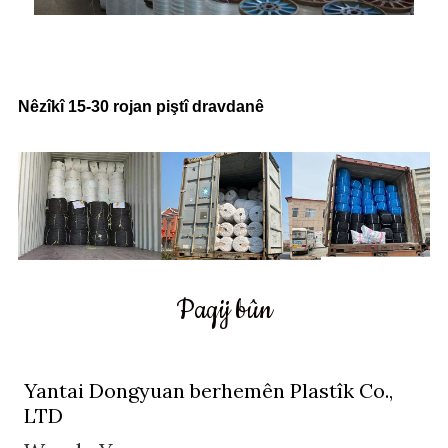
Time Delivery
Nêzîkî 15-30 rojan piştî dravdanê
Paqij bûn
Yantai Dongyuan berhemên Plastîk Co.,
LTD