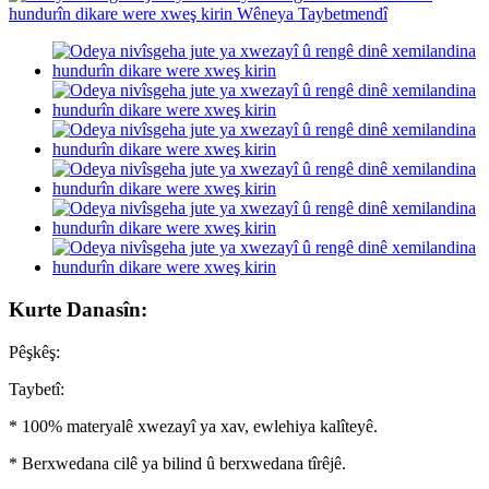
Kurte Danasîn:
Pêşkêş:
Taybetî:
* 100% materyalê xwezayî ya xav, ewlehiya kalîteyê.
* Berxwedana cilê ya bilind û berxwedana tîrêjê.