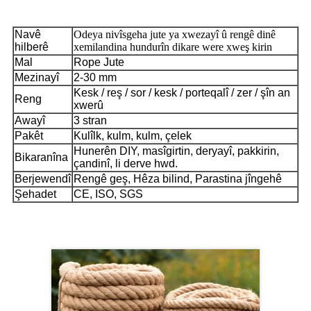
Danasîna hilberê
Navê
Odeya nivîsgeha jute ya xwezayî û rengê dinê
hilberê
xemilandina hundurîn dikare were xweş kirin
Mal
Rope Jute
Mezinayî
2-30 mm
Kesk / reş / sor / kesk / porteqalî / zer / şîn an
Reng
xwerû
Awayî
3 stran
Pakêt
Kulîlk, kulm, kulm, çelek
Hunerên DIY, masîgirtin, deryayî, pakkirin,
Bikaranîna
çandinî, li derve hwd.
Berjewendî
Rengê geş, Hêza bilind, Parastina jîngehê
Şehadet
CE, ISO, SGS
Product Show