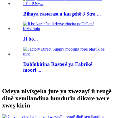
Bihaya rasterast a kargehê 3 Stra ...
Ji bo...
Dabînkirina Rasterê ya Fabrîkê
moori ...
Odeya nivîsgeha jute ya xwezayî û rengê
dinê xemilandina hundurîn dikare were
xweş kirin