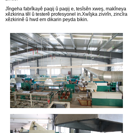
Jîngeha fabrîkayê paqij û paqij e, tesîsên xweş, makîneya
xêzkirina têl û testerê profesyonel in.Xwîşka zivirîn, zincîra
xêzkirinê û hwd em dikarin peyda bikin.