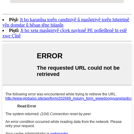
Pêşî:
Ji bo karanîna torên çandiniyê û masîgiriyê torên hilgirtinê
yên domdar û hêsan têne hilanîn
Piştî:
Ji bo xeta masîgiriyê çîçek naylonê PE polîetîlenê bi eslê
xwe Çînê