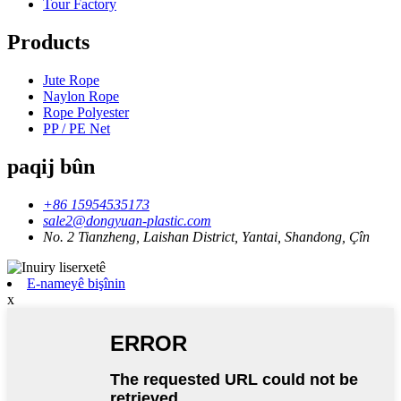
Tour Factory
Products
Jute Rope
Naylon Rope
Rope Polyester
PP / PE Net
paqij bûn
+86 15954535173
sale2@dongyuan-plastic.com
No. 2 Tianzheng, Laishan District, Yantai, Shandong, Çîn
E-nameyê bişînin
x