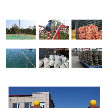
Serlêdan +
Fabrîkeya Hilberînê