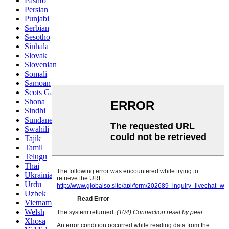
Pashto
Persian
Punjabi
Serbian
Sesotho
Sinhala
Slovak
Slovenian
Somali
Samoan
Scots Gaelic
Shona
Sindhi
Sundanese
Swahili
Tajik
Tamil
Telugu
Thai
Ukrainian
Urdu
Uzbek
Vietnamese
Welsh
Xhosa